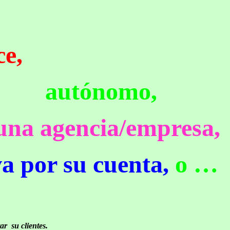
ce,
autónomo,
 una agencia/empresa,
va por su cuenta,
o …
tar
su clientes.